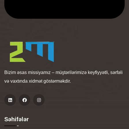
Bizim əsas missiyamız – müştərilərimizə keyfiyyətli, sərfəli
və vaxtında xidmət göstərməkdir.
Səhifələr