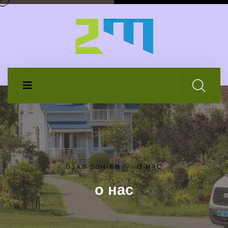
ƏSAS SƏHIFƏ
/
О НАС
о нас