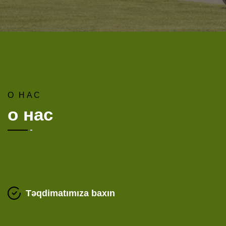
О НАС
о нас
Təqdimatımıza baxın