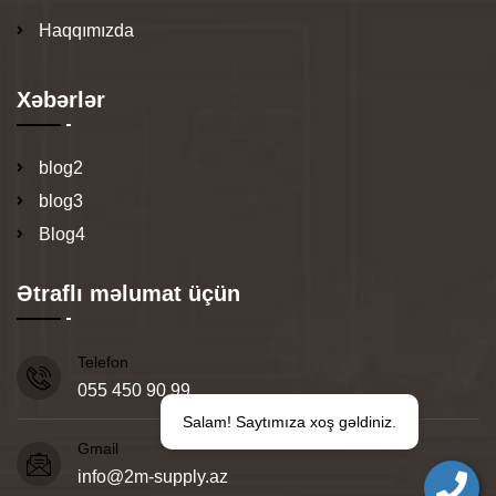
Haqqımızda
Xəbərlər
blog2
blog3
Blog4
Ətraflı məlumat üçün
Telefon
055 450 90 99
Salam! Saytımıza xoş gəldiniz.
Gmail
info@2m-supply.az