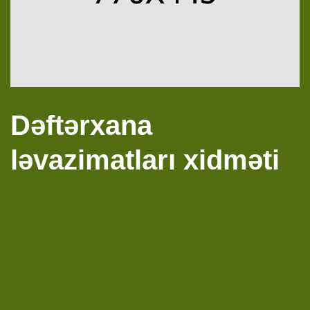
Dəftərxana
ləvazimatları xidməti