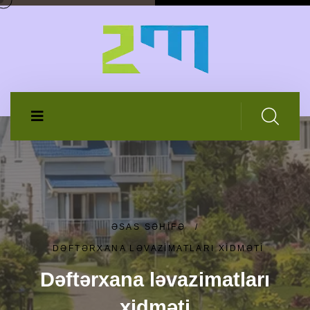
ƏSAS SƏHIFƏ
/
DƏFTƏRXANA LƏVAZIMATLARI XIDMƏTI
Dəftərxana ləvazimatları
xidməti