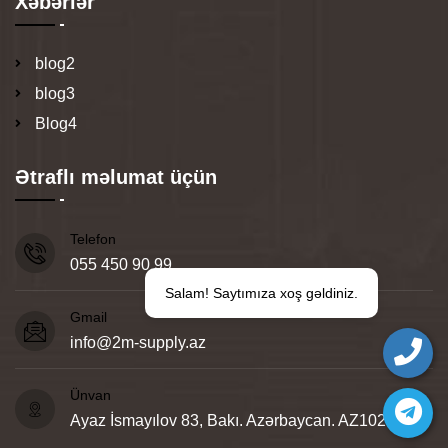
Xəbərlər
blog2
blog3
Blog4
Ətraflı məlumat üçün
Telefon
055 450 90 99
Salam! Saytımıza xoş gəldiniz.
Gmail
info@2m-supply.az
Ünvan
Ayaz İsmayılov 83, Bakı. Azərbaycan. AZ1025