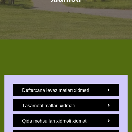
Dəftərxana ləvazimatları xidməti
Təsərrüfat malları xidməti
Qida məhsulları xidməti xidməti