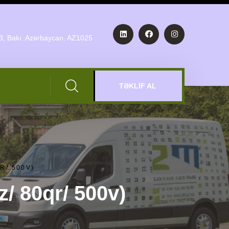
3, Bakı. Azərbaycan. AZ1025
TƏKLİF AL
R/ 500V)
/ 80qr/ 500v)