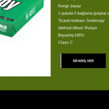
Rəngi: bəyaz
1 qutuda 5 bağlama (paçka) o
Ticarət markası: Svetocopy
İstehsal ölkəsi: Rusiya
Bəyazlıq:146%
Class: C
SİFARİŞ VER