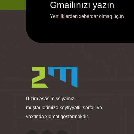
Gmailınızı yazın
Yeniliklərdən xəbərdar olmaq üçün
Bizim əsas missiyamız –
müştərilərimizə keyfiyyətli, sərfəli və
vaxtında xidmət göstərməkdir.