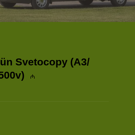
çün Svetocopy (A3/
 500v)
₼