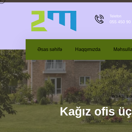
Telefon
055 450 90
Əsas səhifə
Haqqımızda
Məhsulla
ƏSAS S
Kağız ofis ü