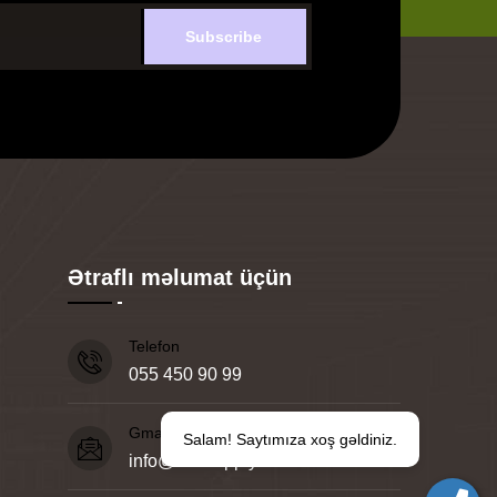
Subscribe
Ətraflı məlumat üçün
Telefon
055 450 90 99
Gmail
Salam! Saytımıza xoş gəldiniz.
info@2m-supply.az