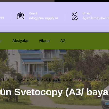
Gmail
Ünvan
 99
info@2m-supply.az
Ayaz İsmayılov 8
r
Aksiyalar
Əlaqə
AZ
ƏHIFƏ
/
KAĞIZ OFIS ÜÇÜN SVETOCOPY (A3/ BƏYAZ/ 80Q
çün Svetocopy (A3/ bəyaz