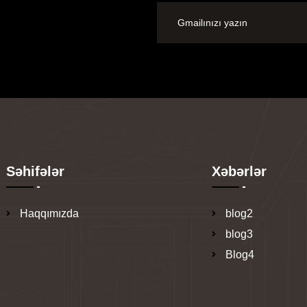
Səhifələr
Xəbərlər
Haqqımızda
blog2
blog3
Blog4