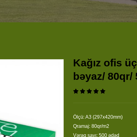
Kağız ofis ü
bəyaz/ 80qr/
Ölçü: A3 (297x420mm)
Qramaj: 80qr/m2
Vərəq sayı: 500 ədəd